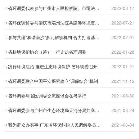
省环调委代表参与广州市人民检察院、市司法局 举办广州市人民监督员宣誓上岗履职仪式
2022-08-17
省环保调解委与肇庆市端州法院共建涉环境资源纠纷诉调对接机制
2022-07-21
参与共建“和谐南沙”多元解纷机制 合力打造基层治理新模式——省环调委参加签署《和谐南沙多元解纷合作协议》
2022-07-01
省耕地保护协会（筹）一行走访省环调委
2022-01-28
践行环境法治 推进生态环境保护 省环调委召开第三次全体会议
2022-01-21
省环调委联合中国平安探索建立“调保结合”机制
2021-11-12
省环调委与省医调委交流座谈会在粤举行
2021-08-30
省环调委会与广州市生态环境局天河分局共商建立调解机制
2021-08-24
我为群众办实事|广东省环保纠纷人民调解委员会新址启动运行
2021-06-04