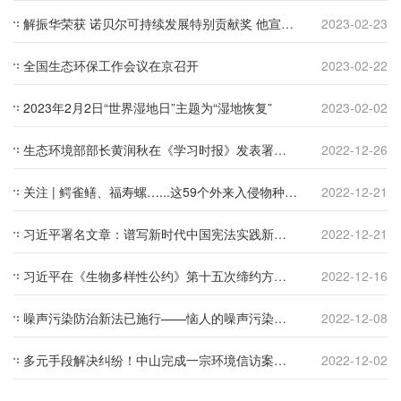
解振华荣获 诺贝尔可持续发展特别贡献奖 他宣布捐出全部奖金
2023-02-23
全国生态环保工作会议在京召开
2023-02-22
2023年2月2日“世界湿地日”主题为“湿地恢复”
2023-02-02
生态环境部部长黄润秋在《学习时报》发表署名文章《深入学习贯彻党的二十大精神 努力建设人与自然和谐共生的美丽中国》
2022-12-26
关注 | 鳄雀鳝、福寿螺…...这59个外来入侵物种上了“黑名单”
2022-12-21
习近平署名文章：谱写新时代中国宪法实践新篇章——纪念现行宪法公布施行40周年
2022-12-21
习近平在《生物多样性公约》第十五次缔约方大会第二阶段高级别会议开幕式上的致辞（全文）
2022-12-16
噪声污染防治新法已施行——恼人的噪声污染怎么治
2022-12-08
多元手段解决纠纷！中山完成一宗环境信访案例行政调解
2022-12-02