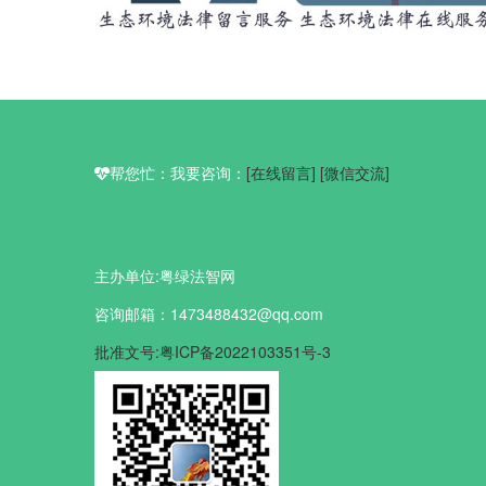
帮您忙：我要咨询：
[在线留言]
[微信交流]
主办单位:粤绿法智网
咨询邮箱：1473488432@qq.com
批准文号:粤ICP备2022103351号-3