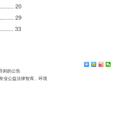
....... 20
....... 29
....... 33
导则的公告
专业公益法律智库、环境