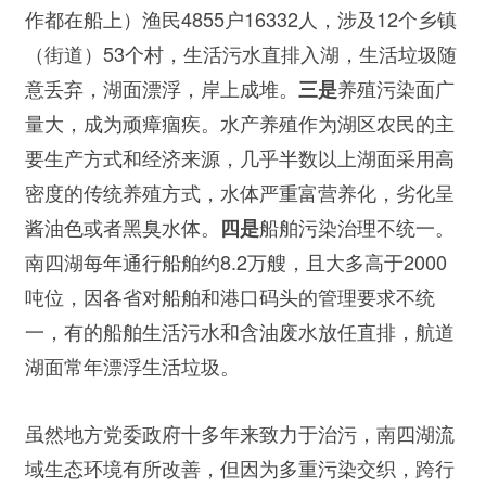
作都在船上）渔民4855户16332人，涉及12个乡镇
（街道）53个村，生活污水直排入湖，生活垃圾随
意丢弃，湖面漂浮，岸上成堆。
养殖污染面广
三是
量大，成为顽瘴痼疾。水产养殖作为湖区农民的主
要生产方式和经济来源，几乎半数以上湖面采用高
密度的传统养殖方式，水体严重富营养化，劣化呈
酱油色或者黑臭水体。
船舶污染治理不统一。
四是
南四湖每年通行船舶约8.2万艘，且大多高于2000
吨位，因各省对船舶和港口码头的管理要求不统
一，有的船舶生活污水和含油废水放任直排，航道
湖面常年漂浮生活垃圾。
虽然地方党委政府十多年来致力于治污，南四湖流
域生态环境有所改善，但因为多重污染交织，跨行