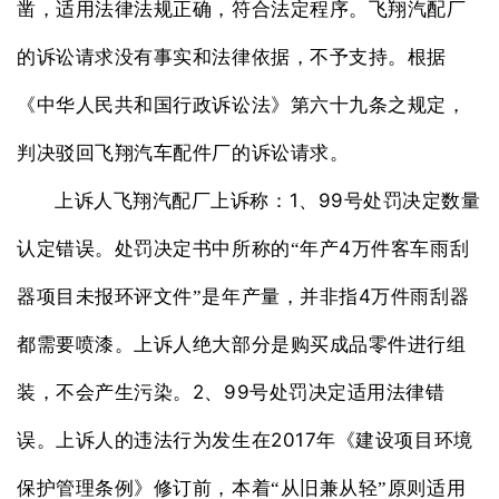
凿，适用法律法规正确，符合法定程序。飞翔汽配厂
的诉讼请求没有事实和法律依据，不予支持。根据
《中华人民共和国行政诉讼法》第六十九条之规定，
判决驳回飞翔汽车配件厂的诉讼请求。
1
99
上诉人飞翔汽配厂上诉称：
、
号处罚决定数量
4
认定错误。处罚决定书中所称的“年产
万件客车雨刮
4
器项目未报环评文件”是年产量，并非指
万件雨刮器
都需要喷漆。上诉人绝大部分是购买成品零件进行组
2
99
装，不会产生污染。
、
号处罚决定适用法律错
2017
误。上诉人的违法行为发生在
年《建设项目环境
保护管理条例》修订前，本着“从旧兼从轻”原则适用