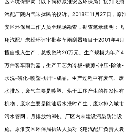
区环境保护局（以下简称原淮安区环保局）接到飞翔
2018
11
27
汽配厂院内气味扰民的投诉。
年
月
日，原淮
安区环保局工作人员至现场勘查，勘查笔录载明：飞
2001
4
翔汽配厂未经环评审批客车雨刮器项目于
年
月
20
4
擅自投入生产，总投资约
万元。生产规模为年产
-
-
-
-
万件客车雨刮器，生产工艺为冷板
裁剪
冲压
除油
-
-
-
-
水洗
磷化
喷塑
烘干
成品。生产过程中有废气、废
水排放，废气主要是喷塑、烘干工序产生的挥发性有
机物，废水主要是除油后水洗时产生，废水排入城市
8
污水管网，月排放约
吨。厂区内未建设污染防治设
施。原淮安区环保局执法人员对飞翔汽配厂负责人袁