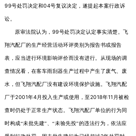
99
04
号处罚决定和
号复议决定，遂提起本案行政诉
讼。
99
原审法院认为，
号处罚决定认定事实清楚。飞
翔汽配厂的生产经营活动环评类别为报告书或报告
表，应当进行环境影响评价而没有进行。从现场的调
查情况看，在客车雨刮器生产过程中产生了废气、废
水，但飞翔汽配厂没有建设环境保护设施。飞翔汽配
2001
4
2018
11
厂于
年
月投入生产或使用，至
年
月被检
查时仍处于正常生产状态。飞翔汽配厂单位的行为同
时构成“未批先建”、“未验先投”的违法行为，依法应