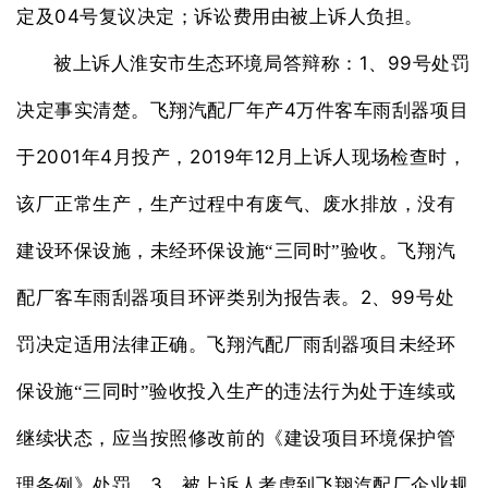
04
定及
号复议决定；诉讼费用由被上诉人负担。
1
99
被上诉人淮安市生态环境局答辩称：
、
号处罚
4
决定事实清楚。飞翔汽配厂年产
万件客车雨刮器项目
2001
4
2019
12
于
年
月投产，
年
月上诉人现场检查时，
该厂正常生产，生产过程中有废气、废水排放，没有
建设环保设施，未经环保设施“三同时”验收。飞翔汽
2
99
配厂客车雨刮器项目环评类别为报告表。
、
号处
罚决定适用法律正确。飞翔汽配厂雨刮器项目未经环
保设施“三同时”验收投入生产的违法行为处于连续或
继续状态，应当按照修改前的《建设项目环境保护管
3
理条例》处罚。
、被上诉人考虑到飞翔汽配厂企业规