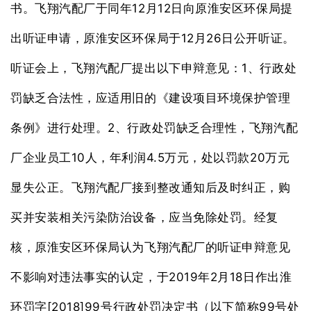
12
12
书。飞翔汽配厂于同年
月
日向原淮安区环保局提
12
26
出听证申请，原淮安区环保局于
月
日公开听证。
1
听证会上，飞翔汽配厂提出以下申辩意见：
、行政处
罚缺乏合法性，应适用旧的《建设项目环境保护管理
2
条例》进行处理。
、行政处罚缺乏合理性，飞翔汽配
10
4.5
20
厂企业员工
人，年利润
万元，处以罚款
万元
显失公正。飞翔汽配厂接到整改通知后及时纠正，购
买并安装相关污染防治设备，应当免除处罚。经复
核，原淮安区环保局认为飞翔汽配厂的听证申辩意见
2019
2
18
不影响对违法事实的认定，于
年
月
日作出淮
[2018]99
99
环罚字
号行政处罚决定书（以下简称
号处