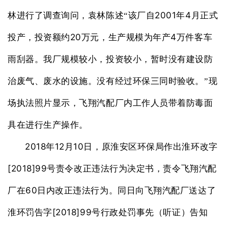
2001
4
林进行了调查询问，袁林陈述“该厂自
年
月正式
20
4
投产，投资额约
万元，生产规模为年产
万件客车
雨刮器。我厂规模较小，投资较小，暂时没有建设防
治废气、废水的设施。没有经过环保三同时验收。”现
场执法照片显示，飞翔汽配厂内工作人员带着防毒面
具在进行生产操作。
2018
12
10
年
月
日，原淮安区环保局作出淮环改字
[2018]99
号责令改正违法行为决定书，责令飞翔汽配
60
厂在
日内改正违法行为。同日向飞翔汽配厂送达了
[2018]99
淮环罚告字
号行政处罚事先（听证）告知