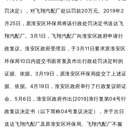
20
2019
2
罚决定），对飞翔汽配厂处以罚款
万元。
年
25
月
日，原淮安区环保局将该行政处罚决定书送达飞
3
1
翔汽配厂。
月
日，飞翔汽配厂向淮安区政府申请行
3
11
政复议。淮安区政府受理后，于
月
日要求原淮安区
10
环保局
日内提交书面答复及作出行政处罚决定时的
3
19
证据、依据。
月
日，原淮安区环保局提交了上述证
4
19
据、依据。
月
日，淮安区政府举行了行政复议听证
5
6
[2019]
04
会。
月
日，淮安区政府作出
淮行复第
号行
04
政复议决定书（以下简称
号复议决定），并于次日
送达飞翔汽配厂及原淮安区环保局。飞翔汽配厂不服