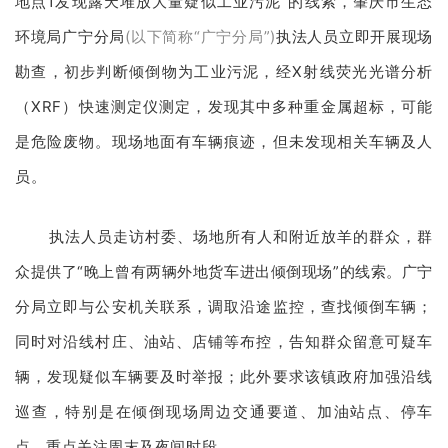
地点1发现露天堆放大量疑似工业污泥”的线索，肇庆市生态
环境局广宁分局
(以下简称“广宁分局”)
执法人员立即开展现场
勘查，初步判断倾倒物为工业污泥，经X射线荧光光谱分析
（XRF）快速测定仪测定，发现其中多种重金属超标，可能
是危险废物。现场地面有车辆痕迹，但未发现相关车辆及人
员。
执法人员走访村委、场地所有人和附近放羊的群众，群
众提供了“晚上曾有两辆外地货车进出倾倒现场”的线索。广宁
分局立即与公安机关联系，调取沿途监控，查找倾倒车辆；
同时对沿线村庄、油站、店铺等布控，告知群众留意可疑车
辆，发现疑似车辆要及时举报；此外要求该镇政府加强沿线
巡查，特别是在倾倒现场周边交通要道、加油站点、停车
点，重点关注周末及夜间时段。